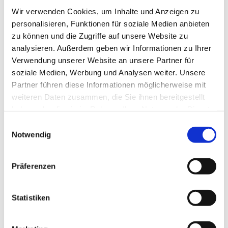
Wir verwenden Cookies, um Inhalte und Anzeigen zu
Patienten, die nicht mehr so gut zu Fuß sind, können
personalisieren, Funktionen für soziale Medien anbieten
Hausbesuche verordnet bekommen. Dann behandeln wir Sie bei
zu können und die Zugriffe auf unsere Website zu
Ihnen zu Hause (oder in der Seniorenresidenz).
analysieren. Außerdem geben wir Informationen zu Ihrer
Verwendung unserer Website an unsere Partner für
soziale Medien, Werbung und Analysen weiter. Unsere
Gerne stehen wir Ihnen für Fragen oder Terminabsprachen
telefonisch zur Verfügung. Sie erreichen uns während unserer
Partner führen diese Informationen möglicherweise mit
Sprechzeiten unter
(05031) 51 54 000
. Wir freuen uns, von Ihnen
weiteren Daten zusammen, die Sie ihnen bereitgestellt
zu hören.
haben oder die sie im Rahmen Ihrer Nutzung der Dienste
gesammelt haben.
Einwilligungsauswahl
Notwendig
Nehmen Sie mit uns Kontakt auf
Präferenzen
So erreichen Sie uns
ANSCHRIFT
Statistiken
Logopädie Wunstorf - Melanie Schweer
Hagenburger Straße 1