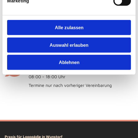
Marketing
31515 Wunstorf
Kontaktdaten
Telefon:
(05031) 51 54 000
Alle zulassen
E-Mail: info@logopaedie-wunstorf.de
Instagram:
Logopädie Wunstorf
Auswahl erlauben
Sprechzeiten
Ablehnen
Montag - Freitag
08:00 - 18:00 Uhr
Termine nur nach vorheriger Vereinbarung
Praxis für Logopädie in Wunstorf