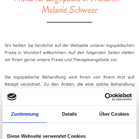
Melanie Schweer
Wir heißen Sie herzlichst auf der Webseite unserer logopädischen
Praxis in Wunstorf willkommen. Auf den folgenden Seiten stellen
wir Ihnen gerne unsere Praxis und Therapieangebote vor.
Die logopädische Behandlung wird Ihnen von Ihrem Arzt auf
Rezept verordnet. Zu den Ärzten, die eine solche Behandlung
verordnen, zählen: Kinderärzte, Allgemeinmediziner,
Kieferorthopäden, Zahnärzte, Hals-Nasen-Ohrenärzte, Phoniater,
Ärzte für innere Medizin und Neurologen.
Zustimmung
Details
Über Cookies
Ein Rezept umfasst der entsprechenden Therapie zufolge
zwischen fünf und 20 Sitzungen, die entweder 30, 45 oder 60
Minuten dauern.
Diese Webseite verwendet Cookies